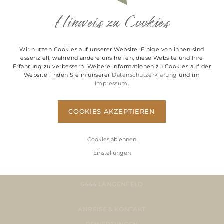
Hinweis zu Cookies
Wir nutzen Cookies auf unserer Website. Einige von ihnen sind
essenziell, während andere uns helfen, diese Website und Ihre
Erfahrung zu verbessern. Weitere Informationen zu Cookies auf der
Website finden Sie in unserer
Datenschutzerklärung
und im
Impressum
.
+43 5253 5855
COOKIES AKZEPTIEREN
NATURCAMPING KUPRIAN
Cookies ablehnen
Einstellungen
FAMILIE KUPRIAN
HUBEN 241
6444 LÄNGENFELD
ANREISE & KONTAKT