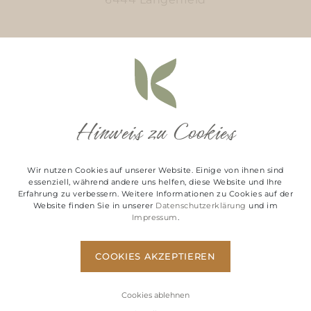
t.
+43 664/4377211
m.
office@scheibertext.at
w.
www.scheibertext.at
Hinweis zu Cookies
Nexi Germany GmbH
Wir nutzen Cookies auf unserer Website. Einige von ihnen sind
Helfmann-Park 7
essenziell, während andere uns helfen, diese Website und Ihre
Erfahrung zu verbessern. Weitere Informationen zu Cookies auf der
65760 Eschborn
Website finden Sie in unserer
Datenschutzerklärung
und im
Impressum
.
Germany
COOKIES AKZEPTIEREN
t.
+49 69 7922-0
m.
serviceDE@nexigroup.com
Cookies ablehnen
w.
www.nexi.de