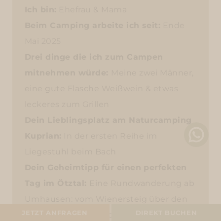
Ich bin:
Ehefrau & Mama
Beim Camping arbeite ich seit:
Ende
Mai 2025
Drei dinge die ich zum Campen
mitnehmen würde:
Meine zwei Männer,
eine gute Flasche Weißwein & etwas
leckeres zum Grillen
Dein Lieblingsplatz am Naturcamping
Kuprian:
In der ersten Reihe im
Liegestuhl beim Bach
Dein Geheimtipp für einen perfekten
Tag im Ötztal:
Eine Rundwanderung ab
Umhausen: vom Wienersteig über den
STELLPATZ
JETZT ANFRAGEN
DIREKT BUCHEN
Steppsteig entlang des Waalwegs und