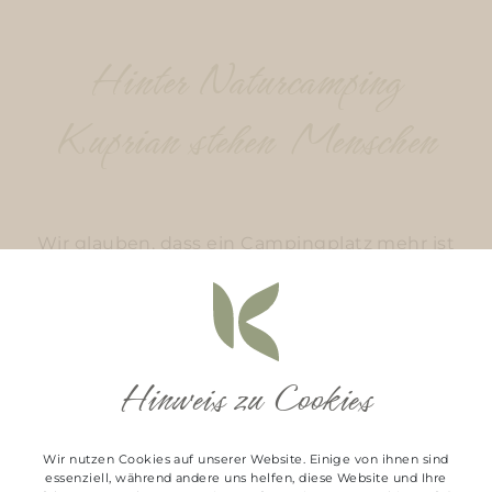
Hinter Naturcamping
Kuprian stehen Menschen
Wir glauben, dass ein Campingplatz mehr ist
als schöne Stellplätze.
Es sind die Menschen, die ihn mit Leben
füllen.
Hinweis zu Cookies
Wir freuen uns jeden Tag darauf,
Gäste aus aller Welt bei uns im Ötztal
Wir nutzen Cookies auf unserer Website. Einige von ihnen sind
essenziell, während andere uns helfen, diese Website und Ihre
willkommen zu heißen und ihnen einen Ort zu