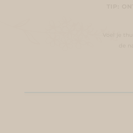
TIP: O
Voel je thu
de na