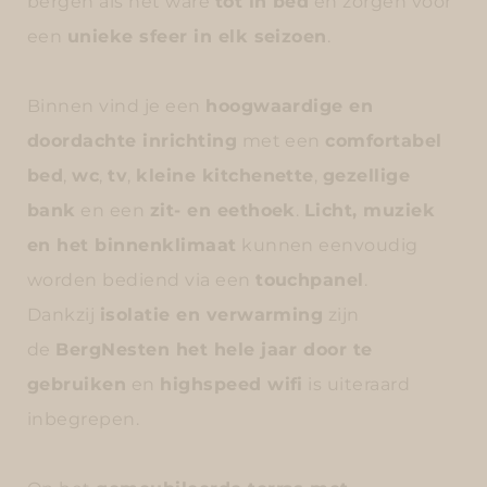
bergen als het ware
tot in bed
en zorgen voor
een
unieke sfeer in elk seizoen
.
Binnen vind je een
hoogwaardige en
doordachte inrichting
met een
comfortabel
bed
,
wc
,
tv
,
kleine kitchenette
,
gezellige
bank
en een
zit- en eethoek
.
Licht, muziek
en het binnenklimaat
kunnen eenvoudig
worden bediend via een
touchpanel
.
Dankzij
isolatie en verwarming
zijn
de
BergNesten het hele jaar door te
gebruiken
en
highspeed wifi
is uiteraard
inbegrepen.