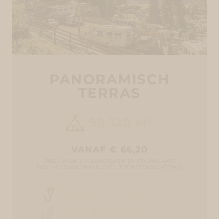
PANORAMISCH
TERRAS
90-120 M²
VANAF € 66,20
(PRIJS VOOR 2 VOLWASSENEN EN STAANPLAATS
INCL. MILIEUBIJDRAGE, EXCL. TOERISTENBELASTING)
stroomvoorziening
SAT-tv-aansluiting