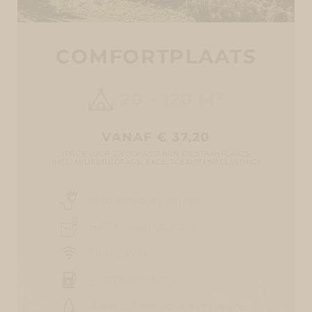
COMFORTPLAATS
20 - 120 M²
VANAF € 37,20
(PRIJS VOOR 2 VOLWASSENEN EN STAANPLAATS
INCL. MILIEUBIJDRAGE, EXCL. TOERISTENBELASTING)
stroomvoorziening
SAT-tv-aansluiting
Gratis wifi
gasaansluiting
Aansluiting voor vers water