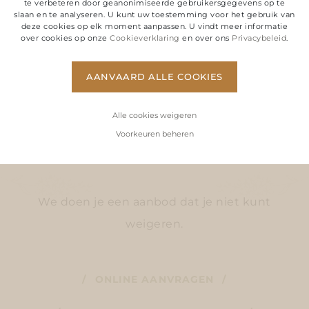
te verbeteren door geanonimiseerde gebruikersgegevens op te
Favoriete plek gevonden?
slaan en te analyseren. U kunt uw toestemming voor het gebruik van
deze cookies op elk moment aanpassen. U vindt meer informatie
over cookies op onze
Cookieverklaring
en over ons
Privacybeleid
.
AANVAARD ALLE COOKIES
VRAAG VRIJBLIJVEND
INFORMATIE AAN, BOEK EN GA
Alle cookies weigeren
AAN DE SLAG!
Voorkeuren beheren
We doen je een aanbod dat je niet kunt
weigeren.
ONLINE AANVRAGEN