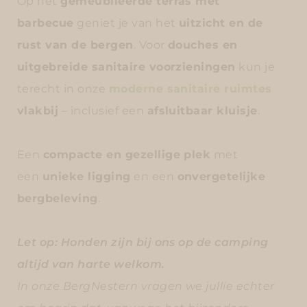
Op het
gemeubileerde terras met
barbecue
geniet je van het
uitzicht en de
rust van de bergen
. Voor
douches en
uitgebreide sanitaire voorzieningen
kun je
terecht in onze
moderne sanitaire ruimtes
vlakbij
– inclusief een
afsluitbaar kluisje
.
Een
compacte en gezellige plek
met
een
unieke ligging
en een
onvergetelijke
bergbeleving
.
Let op:
Honden zijn bij ons op de camping
altijd van harte welkom.
In onze BergNestern vragen we jullie echter