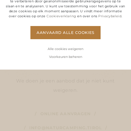
Favoriete plek gevonden?
te verbeteren door geanonimiseerde gebruikersgegevens op te
slaan en te analyseren. U kunt uw toestemming voor het gebruik van
deze cookies op elk moment aanpassen. U vindt meer informatie
over cookies op onze
Cookieverklaring
en over ons
Privacybeleid
.
VRAAG VRIJBLIJVEND
AANVAARD ALLE COOKIES
INFORMATIE AAN, BOEK EN GA
Alle cookies weigeren
AAN DE SLAG!
Voorkeuren beheren
We doen je een aanbod dat je niet kunt
weigeren.
ONLINE AANVRAGEN
INFO@NATURCAMPING.TIROL