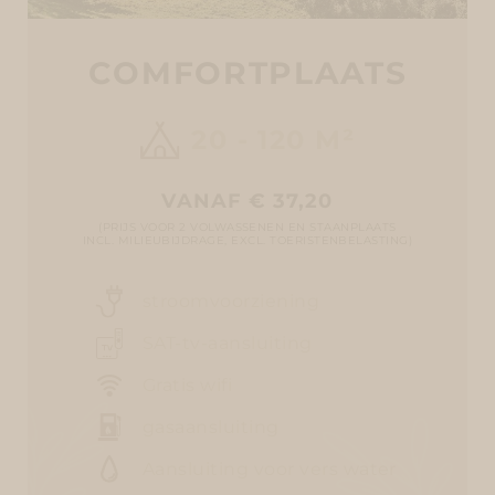
COMFORTPLAATS
20 - 120 M²
VANAF € 37,20
(PRIJS VOOR 2 VOLWASSENEN EN STAANPLAATS
INCL. MILIEUBIJDRAGE, EXCL. TOERISTENBELASTING)
stroomvoorziening
SAT-tv-aansluiting
Gratis wifi
gasaansluiting
Aansluiting voor vers water