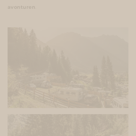
avonturen
.