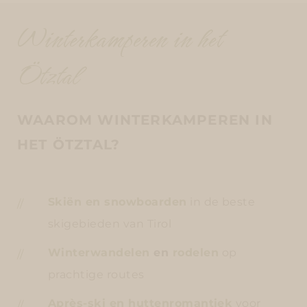
Winterkamperen in het
Ötztal
WAAROM WINTERKAMPEREN IN
HET ÖTZTAL?
Skiën en snowboarden
in de beste
skigebieden van Tirol
Winterwandelen
en
rodelen
op
prachtige routes
Après-ski en huttenromantiek
voor