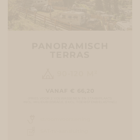
PANORAMISCH
TERRAS
90-120 M²
VANAF € 66,20
(PRIJS VOOR 2 VOLWASSENEN EN STAANPLAATS
INCL. MILIEUBIJDRAGE, EXCL. TOERISTENBELASTING)
stroomvoorziening
SAT-tv-aansluiting